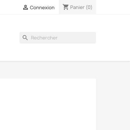
shopping_cart

Panier
(0)
Connexion
search