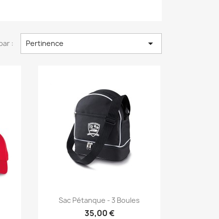

par :
Pertinence
Sac Pétanque - 3 Boules
35,00 €