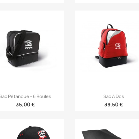
Sac Pétanque - 6 Boules
Sac À Dos
35,00 €
39,50 €